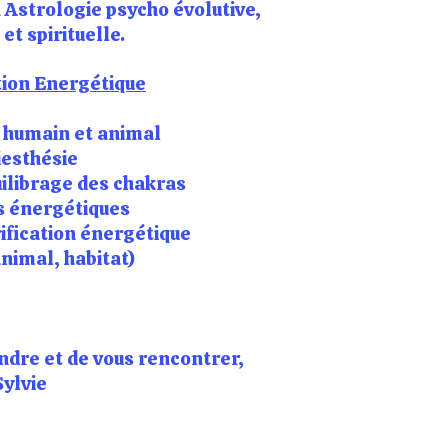
n Astrologie psycho évolutive,
t spirituelle.​
ion Energétique
 humain
et animal
iesthésie
uilibrage des chakras
s énergétiques
rification énergétique
nimal, habitat)
endre et de vous rencontrer,
Sylvie