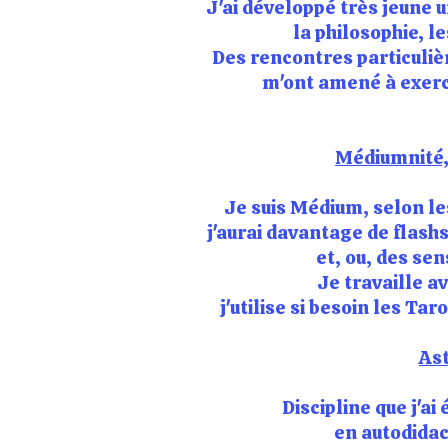
​J'ai développé très jeune 
la philosophie, l
​Des rencontres particuli
m'ont amené à exerc
Médiumnité,
Je suis Médium, selon le
j'aurai davantage de flashs
et, ou, des sen
Je travaille a
j'utilise si besoin les Ta
As
Discipline que j'ai
en autodidac