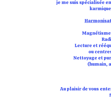
je me suis spécialisée e
karmique e
Harmonisat
Magnétisme
Rad
​Lecture et rééq
ou centre
​Nettoyage et pu
(humain, a
Au plaisir de vous ent