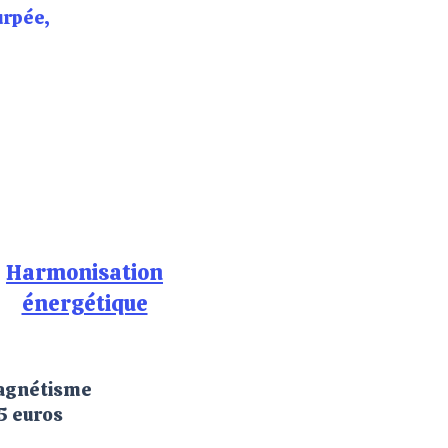
urpée,
Harmonisation
énergétique
gnétisme
5 euros​