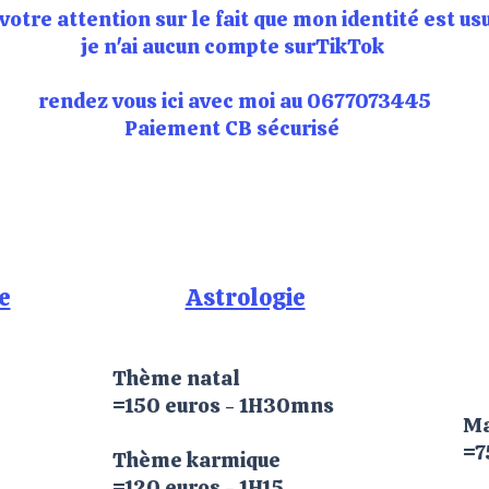
 votre attention sur le fait que mon identité est us
je n'ai aucun compte surTikTok
rendez vous ici avec moi au 0677073445
Paiement CB sécurisé
e
Astrologie
Thème natal
=150 euros - 1H30mns
Ma
=7
Thème karmique
=120 euros - 1H15