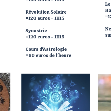
Le
Ha
Révolution Solaire
=1
=120 euros - 1H15
Ne
Synastrie
su
=120 euros - 1H15
Cours d'Astrologie
=60 euros
de l'heure