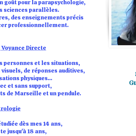
un goût pour la parapsychologie,
es sciences parallèles.
ères, des enseignements précis
er professionnellement.
 Voyance Directe
s personnes et les situations,
 visuels, de réponses auditives,
Sé
sations physiques...
Gui
vec et sans support,
rots de Marseille et un pendule.
trologie
 étudiée dès mes 14 ans,
te jusqu'à 18 ans,