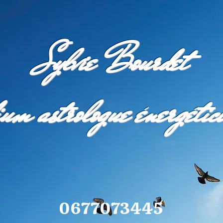
Sylvie Bourdet
um astrologue énergétic
0677073445